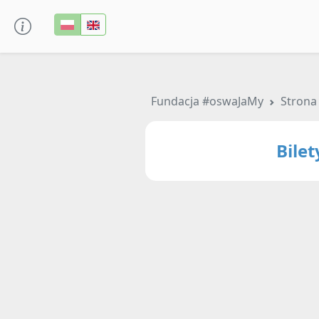
Fundacja #oswaJaMy
Strona
Bile