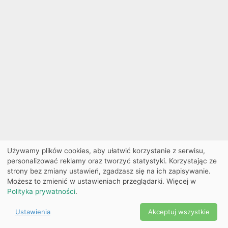
Używamy plików cookies, aby ułatwić korzystanie z serwisu,
personalizować reklamy oraz tworzyć statystyki. Korzystając ze
strony bez zmiany ustawień, zgadzasz się na ich zapisywanie.
Możesz to zmienić w ustawieniach przeglądarki. Więcej w
Polityka prywatności
.
Ustawienia
Akceptuj wszystkie
Powered by Copyright ©
Ekobilet
2026
|
Ustawienia
2026
cookies