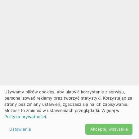
Używamy plików cookies, aby ułatwić korzystanie z serwisu,
personalizować reklamy oraz tworzyć statystyki. Korzystając ze
strony bez zmiany ustawień, zgadzasz się na ich zapisywanie.
Możesz to zmienić w ustawieniach przeglądarki. Więcej w
Polityka prywatności
.
Ustawienia
Akceptuj wszystkie
Powered by Copyright ©
Ekobilet
2026
|
Ustawienia
2026
cookies