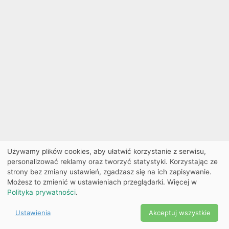
Używamy plików cookies, aby ułatwić korzystanie z serwisu,
personalizować reklamy oraz tworzyć statystyki. Korzystając ze
strony bez zmiany ustawień, zgadzasz się na ich zapisywanie.
Możesz to zmienić w ustawieniach przeglądarki. Więcej w
Polityka prywatności
.
Ustawienia
Akceptuj wszystkie
Powered by Copyright ©
Ekobilet
2026
|
Ustawienia
2026
cookies