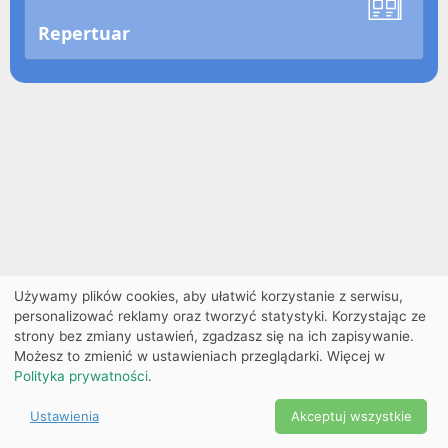
Repertuar
Używamy plików cookies, aby ułatwić korzystanie z serwisu,
personalizować reklamy oraz tworzyć statystyki. Korzystając ze
strony bez zmiany ustawień, zgadzasz się na ich zapisywanie.
Możesz to zmienić w ustawieniach przeglądarki. Więcej w
Polityka prywatności
.
Ustawienia
Akceptuj wszystkie
Powered by Copyright ©
Ekobilet
2026
|
Ustawienia
2026
cookies