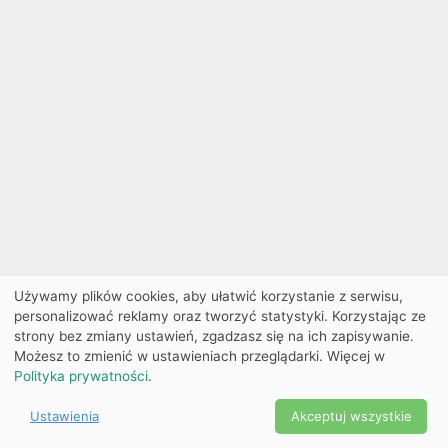
Używamy plików cookies, aby ułatwić korzystanie z serwisu,
personalizować reklamy oraz tworzyć statystyki. Korzystając ze
strony bez zmiany ustawień, zgadzasz się na ich zapisywanie.
Możesz to zmienić w ustawieniach przeglądarki. Więcej w
Polityka prywatności
.
Ustawienia
Akceptuj wszystkie
Powered by Copyright ©
Ekobilet
2026
|
Ustawienia
2026
cookies