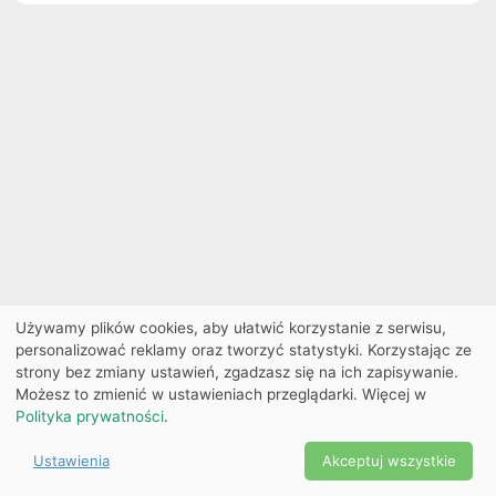
Używamy plików cookies, aby ułatwić korzystanie z serwisu,
personalizować reklamy oraz tworzyć statystyki. Korzystając ze
strony bez zmiany ustawień, zgadzasz się na ich zapisywanie.
Możesz to zmienić w ustawieniach przeglądarki. Więcej w
Polityka prywatności
.
Ustawienia
Akceptuj wszystkie
Powered by Copyright ©
Ekobilet
2026
|
Ustawienia
2026
cookies