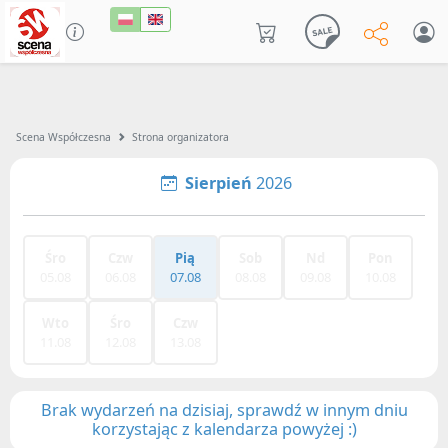
Scena Współczesna
Strona organizatora
Sierpień
2026
Śro
Czw
Pią
Sob
Nd
Pon
05.08
06.08
07.08
08.08
09.08
10.08
Wto
Śro
Czw
11.08
12.08
13.08
Brak wydarzeń na dzisiaj, sprawdź w innym dniu
korzystając z kalendarza powyżej :)