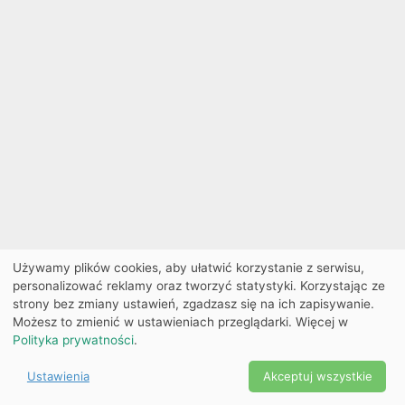
Używamy plików cookies, aby ułatwić korzystanie z serwisu,
personalizować reklamy oraz tworzyć statystyki. Korzystając ze
strony bez zmiany ustawień, zgadzasz się na ich zapisywanie.
Możesz to zmienić w ustawieniach przeglądarki. Więcej w
Polityka prywatności
.
Ustawienia
Akceptuj wszystkie
Powered by Copyright ©
Ekobilet
2026
|
Ustawienia
2026
cookies