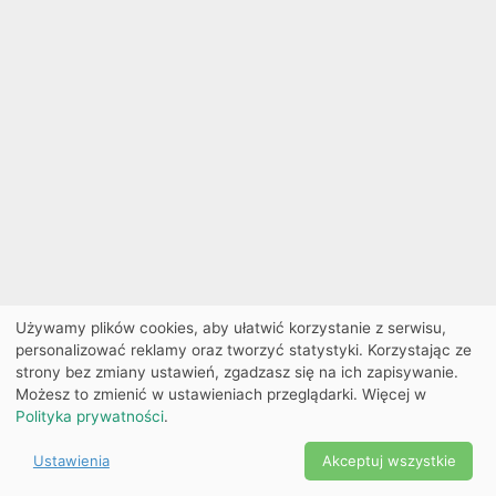
Używamy plików cookies, aby ułatwić korzystanie z serwisu,
personalizować reklamy oraz tworzyć statystyki. Korzystając ze
strony bez zmiany ustawień, zgadzasz się na ich zapisywanie.
Możesz to zmienić w ustawieniach przeglądarki. Więcej w
Polityka prywatności
.
Ustawienia
Akceptuj wszystkie
Powered by Copyright ©
Ekobilet
2026
|
Ustawienia
2026
cookies