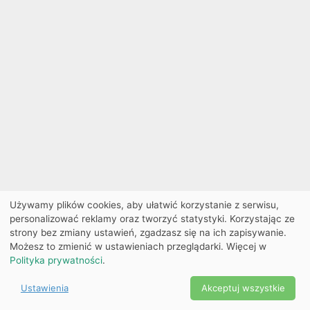
Używamy plików cookies, aby ułatwić korzystanie z serwisu,
personalizować reklamy oraz tworzyć statystyki. Korzystając ze
strony bez zmiany ustawień, zgadzasz się na ich zapisywanie.
Możesz to zmienić w ustawieniach przeglądarki. Więcej w
Polityka prywatności
.
Ustawienia
Akceptuj wszystkie
Powered by Copyright ©
Ekobilet
2026
|
Ustawienia
2026
cookies