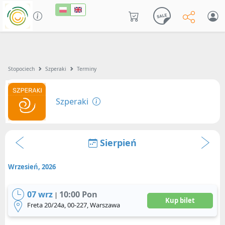
Stopociech
Szperaki
Terminy
Szperaki
Sierpień
Wrzesień, 2026
07 wrz
10:00 Pon
|
Kup bilet
Freta 20/24a, 00-227, Warszawa