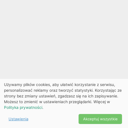
Używamy plików cookies, aby ułatwić korzystanie z serwisu,
personalizować reklamy oraz tworzyć statystyki. Korzystając ze
strony bez zmiany ustawień, zgadzasz się na ich zapisywanie.
Możesz to zmienić w ustawieniach przeglądarki. Więcej w
Polityka prywatności
.
Ustawienia
Akceptuj wszystkie
Powered by Copyright ©
Ekobilet
2026
|
Ustawienia
2026
cookies