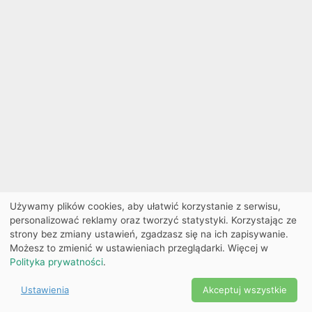
Używamy plików cookies, aby ułatwić korzystanie z serwisu,
personalizować reklamy oraz tworzyć statystyki. Korzystając ze
strony bez zmiany ustawień, zgadzasz się na ich zapisywanie.
Możesz to zmienić w ustawieniach przeglądarki. Więcej w
Polityka prywatności
.
Ustawienia
Akceptuj wszystkie
Powered by Copyright ©
Ekobilet
2026
|
Ustawienia
2026
cookies