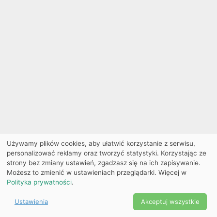
Używamy plików cookies, aby ułatwić korzystanie z serwisu,
personalizować reklamy oraz tworzyć statystyki. Korzystając ze
strony bez zmiany ustawień, zgadzasz się na ich zapisywanie.
Możesz to zmienić w ustawieniach przeglądarki. Więcej w
Polityka prywatności
.
Ustawienia
Akceptuj wszystkie
Powered by Copyright ©
Ekobilet
2026
|
Ustawienia
2026
cookies