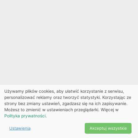
Używamy plików cookies, aby ułatwić korzystanie z serwisu,
personalizować reklamy oraz tworzyć statystyki. Korzystając ze
strony bez zmiany ustawień, zgadzasz się na ich zapisywanie.
Możesz to zmienić w ustawieniach przeglądarki. Więcej w
Polityka prywatności
.
Ustawienia
Akceptuj wszystkie
Powered by Copyright ©
Ekobilet
2026
|
Ustawienia
2026
cookies