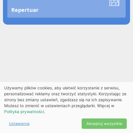
Repertuar
Używamy plików cookies, aby ułatwić korzystanie z serwisu,
personalizować reklamy oraz tworzyć statystyki. Korzystając ze
strony bez zmiany ustawień, zgadzasz się na ich zapisywanie.
Możesz to zmienić w ustawieniach przeglądarki. Więcej w
Polityka prywatności
.
Ustawienia
Akceptuj wszystkie
Powered by Copyright ©
Ekobilet
2026
|
Ustawienia
2026
cookies