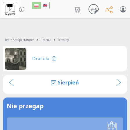
Teatr Ad Spectatores
Dracula
Terminy
Dracula
Sierpień
Nie przegap