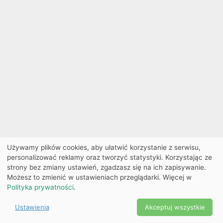
Używamy plików cookies, aby ułatwić korzystanie z serwisu,
personalizować reklamy oraz tworzyć statystyki. Korzystając ze
strony bez zmiany ustawień, zgadzasz się na ich zapisywanie.
Możesz to zmienić w ustawieniach przeglądarki. Więcej w
Polityka prywatności
.
Ustawienia
Akceptuj wszystkie
Powered by Copyright ©
Ekobilet
2026
|
Ustawienia
2026
cookies