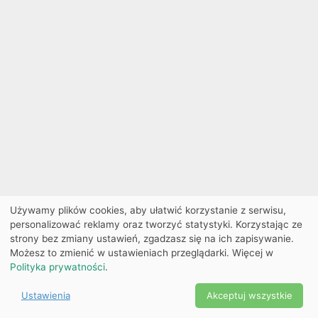
Używamy plików cookies, aby ułatwić korzystanie z serwisu,
personalizować reklamy oraz tworzyć statystyki. Korzystając ze
strony bez zmiany ustawień, zgadzasz się na ich zapisywanie.
Możesz to zmienić w ustawieniach przeglądarki. Więcej w
Polityka prywatności
.
Ustawienia
Akceptuj wszystkie
Powered by Copyright ©
Ekobilet
2026
|
Ustawienia
2026
cookies