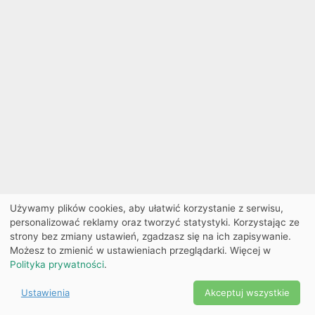
Używamy plików cookies, aby ułatwić korzystanie z serwisu,
personalizować reklamy oraz tworzyć statystyki. Korzystając ze
strony bez zmiany ustawień, zgadzasz się na ich zapisywanie.
Możesz to zmienić w ustawieniach przeglądarki. Więcej w
Polityka prywatności
.
Ustawienia
Akceptuj wszystkie
Powered by Copyright ©
Ekobilet
2026
|
Ustawienia
2026
cookies