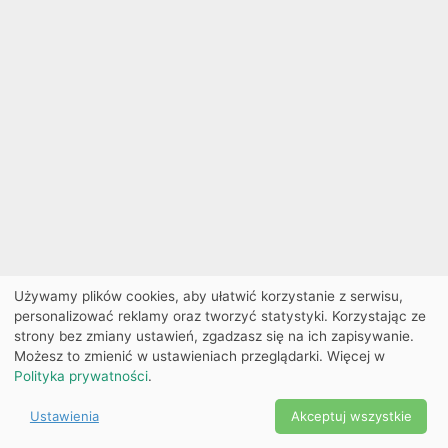
Używamy plików cookies, aby ułatwić korzystanie z serwisu,
personalizować reklamy oraz tworzyć statystyki. Korzystając ze
strony bez zmiany ustawień, zgadzasz się na ich zapisywanie.
Możesz to zmienić w ustawieniach przeglądarki. Więcej w
Polityka prywatności
.
Ustawienia
Akceptuj wszystkie
Powered by Copyright ©
Ekobilet
2026
|
Ustawienia
2026
cookies