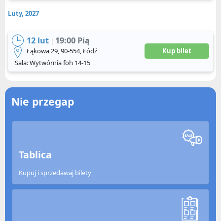
Luty, 2027
12 lut
19:00 Pią
|
Łąkowa 29, 90-554, Łódź
Kup bilet
Sala: Wytwórnia foh 14-15
Nie przegap
Tablica
Kupuj i sprzedawaj bilety