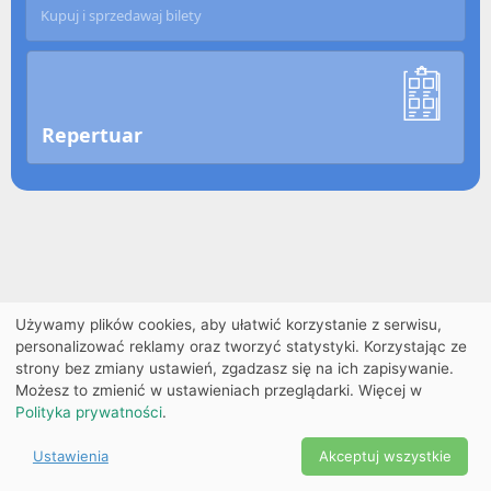
Kupuj i sprzedawaj bilety
Repertuar
Używamy plików cookies, aby ułatwić korzystanie z serwisu,
personalizować reklamy oraz tworzyć statystyki. Korzystając ze
strony bez zmiany ustawień, zgadzasz się na ich zapisywanie.
Możesz to zmienić w ustawieniach przeglądarki. Więcej w
Polityka prywatności
.
Ustawienia
Akceptuj wszystkie
Powered by Copyright ©
Ekobilet
2026
|
Ustawienia
2026
cookies