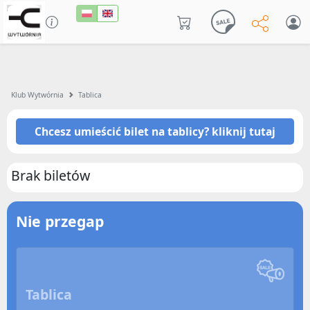
Klub Wytwórnia
Tablica
Chcesz umieścić bilet na tablicy? kliknij tutaj
Brak biletów
Nie przegap
Tablica