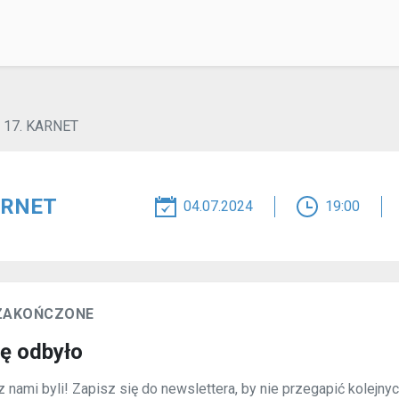
 17. KARNET
ARNET
04.07.2024
19:00
 ZAKOŃCZONE
ię odbyło
 nami byli! Zapisz się do newslettera, by nie przegapić kolejny