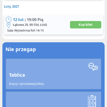
Luty, 2027
12 lut
19:00 Pią
|
Łąkowa 29, 90-554, Łódź
Kup bilet
Sala: Wytwórnia foh 14-15
Nie przegap
Tablica
Kupuj i sprzedawaj bilety