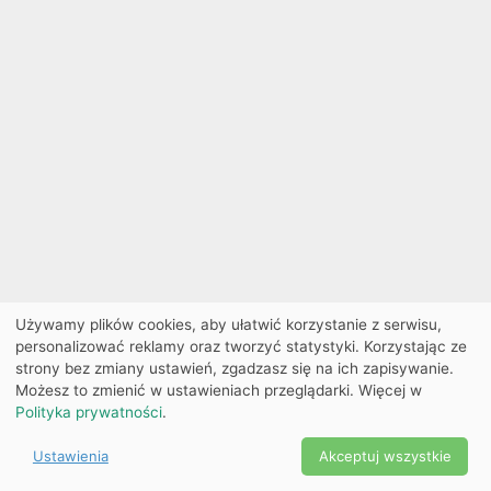
Używamy plików cookies, aby ułatwić korzystanie z serwisu,
personalizować reklamy oraz tworzyć statystyki. Korzystając ze
strony bez zmiany ustawień, zgadzasz się na ich zapisywanie.
Możesz to zmienić w ustawieniach przeglądarki. Więcej w
Polityka prywatności
.
Ustawienia
Akceptuj wszystkie
Powered by Copyright ©
Ekobilet
2026
|
Ustawienia
2026
cookies