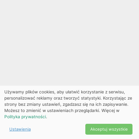
Używamy plików cookies, aby ułatwić korzystanie z serwisu,
personalizować reklamy oraz tworzyć statystyki. Korzystając ze
strony bez zmiany ustawień, zgadzasz się na ich zapisywanie.
Możesz to zmienić w ustawieniach przeglądarki. Więcej w
Polityka prywatności
.
Ustawienia
Akceptuj wszystkie
Powered by Copyright ©
Ekobilet
2026
|
Ustawienia
2026
cookies