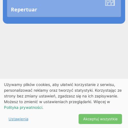
Repertuar
Używamy plików cookies, aby ułatwić korzystanie z serwisu,
personalizować reklamy oraz tworzyć statystyki. Korzystając ze
strony bez zmiany ustawień, zgadzasz się na ich zapisywanie.
Możesz to zmienić w ustawieniach przeglądarki. Więcej w
Polityka prywatności
.
Ustawienia
Akceptuj wszystkie
Powered by Copyright ©
Ekobilet
2026
|
Ustawienia
2026
cookies