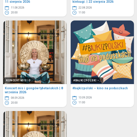
11 sierpnia 2026
kintsugi. | 22 sierpnia 2026
11.08.2026
22.08.2026
20:00
11:00
KONCERT MIS I G...
#BAJKIZPOLSKI –...
Koncert mis i gongów tybetańskich | 8
#bajkizpolski – kino na poduszkach
września 2026
13.09.2026
08.09.2026
11:00
20:00