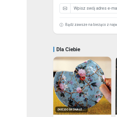
Bardzo prosimy o zabranie własn
Po sesji zalecane jest pozostanie
wygodnej pozycji, a po aktywizacji 
Przeciwwskazania do uczestnictwa 
epilepsja.
UWAGA! Koncert przeznaczony jest d
Miejsce:
Sala Złota, Budynek Główny, Dw
Papiernicza 2, Kraków
Wstęp:
70 zł / os. – bilety dostępne są 
Dworku oraz istnieje możliwość nabycia
Ilość miejsc ograniczona!
Prowadząca:
Joanna Dziurzyńska - dy
dźwiękiem gongów i mis tybetańskich, u
Terapeutycznego oddziaływania wibracj
tradycyjnego przekazu himalajskiego , I