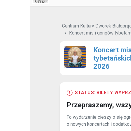
Sesja polega na biernym słuchaniu w wyg
matach lub siedzącej.
Korzyści z uczestnictwa w koncercie to 
poprawa samopoczucia,
relaks i rozluźnienie ciała i umysłu,
uwolnienie blokad i zastojów w or
redukcja stresu i wyciszenie,
zmniejszenie bólu i dyskomfortu,
wzrost sił witalnych,
harmonizacja przepływu fal mózg
wzmocnienie działania systemu i
pobudzenie wewnętrznego potencjału
Informacje dla uczestników:
Prosimy o przybycie 10 minut wcze
przygotowanie się i o zabranie ze
jest również mieć wodę do picia.