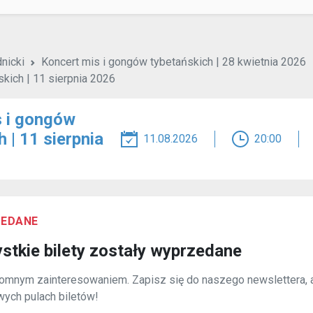
odnej pozycji leżącej na
m.in.
ganizmie,
owych,
mmunologicznego,
 i intuicji.
śniej, aby mieć czas na
 sobą kocyka i maty. Dobrze