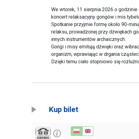
We wtorek, 11 sierpnia 2026 o godzinie
koncert relaksacyjny gongów i mis tybet
Spotkanie przyjmie formę około 90-minu
relaksu, prowadzonej przy dźwiękach go
innych instrumentów archaicznych.
Gongi i misy emitują dźwięki oraz wibracj
organizm, wprawiając w drgania cząstec
Dzięki temu ciało stopniowo się rozluźn
głębokiego odprężenia, a nagromadzone 
ustępować. Poprawia się również przep
oraz następuje synchronizacja półkul m
Dźwięki gongów i mis tybetańskich oddz
fizycznym, mentalnym i duchowym. Odzwi
częstotliwości przyrody, której jesteśm
Kup bilet
rezonans z ludzkim ciałem, mogą urucha
samoregulacji organizmu, wspierać odpo
oczyszczeniu i wewnętrznej harmonii.