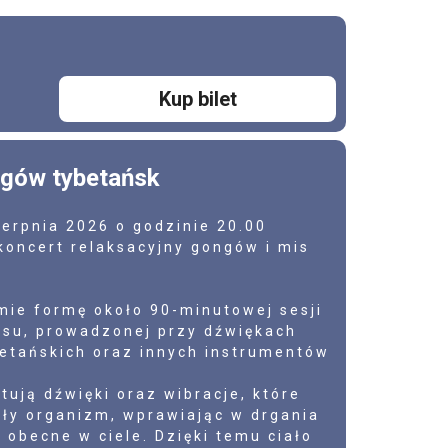
Kup bilet
ngów tybetańsk
ierpnia 2026 o godzinie 20.00
oncert relaksacyjny gongów i mis
mie formę około 90-minutowej sesji
ksu, prowadzonej przy dźwiękach
etańskich oraz innych instrumentów
tują dźwięki oraz wibracje, które
ały organizm, wprawiając w drgania
 obecne w ciele. Dzięki temu ciało