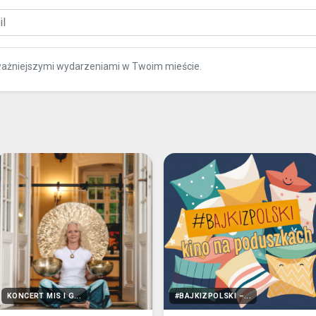
ej maty, poduszki i koca!
 jeszcze przez chwilę w
ciała napicie się wody.
to: rozrusznik serca, ciąża,
la osób dorosłych.
orek Białoprądnicki, ul.
na ekobilet.pl, w kasie
 biletów przed koncertem.
plomowana terapeutka
kończyła IV- stopniowy kurs
ami mis tybetańskich według
I-stopniowy kurs masażu