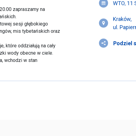
WTO
11
,
 20.00 zapraszamy na
ańskich.
Kraków,
towej sesji głębokiego
ul. Papier
ngów, mis tybetańskich oraz
Podziel 
e, które oddziałują na cały
zki wody obecne w ciele.
ia, wchodzi w stan
napięcia i blokady zaczynają
ływ płynów organicznych
ózgowych.
iałują na wielu poziomach –
erciedlają one naturalne
y częścią. Wchodząc w
miać naturalne procesy
rność oraz sprzyjać