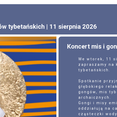
ów tybetańskich | 11 sierpnia 2026
Koncert mis i go
We wtorek, 11 s
zapraszamy na k
tybetańskich.
Spotkanie przyj
głębokiego rela
gongów, mis tyb
archaicznych.
Gongi i misy emi
oddziałują na c
cząsteczki wody