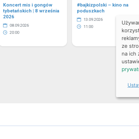
ień kursu z zakresu
menty archaiczne w terapii i
ka Tradycyjnej Medycyny
i Totalnej Biologii.