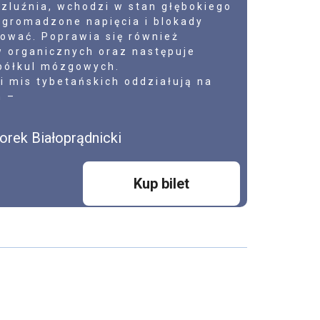
ozluźnia, wchodzi w stan głębokiego
agromadzone napięcia i blokady
ować. Poprawia się również
 organicznych oraz następuje
półkul mózgowych.
i mis tybetańskich oddziałują na
h –
orek Białoprądnicki
Kup bilet