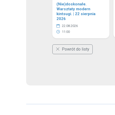
dźwiękiem metodą Petera Hessa, I stop
Muzykoterapii Organicznej Gongi i instru
profilaktyce, naturoterapeutka, pasjonat
Chińskiej, Kuchni według Pięciu Przemian 