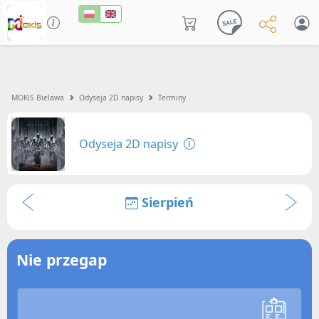
MOKiS Bielawa
Odyseja 2D napisy
Terminy
Odyseja 2D napisy
Sierpień
Nie przegap