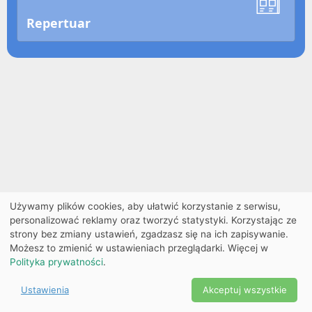
Repertuar
Używamy plików cookies, aby ułatwić korzystanie z serwisu,
personalizować reklamy oraz tworzyć statystyki. Korzystając ze
strony bez zmiany ustawień, zgadzasz się na ich zapisywanie.
Możesz to zmienić w ustawieniach przeglądarki. Więcej w
Polityka prywatności
.
Ustawienia
Akceptuj wszystkie
Powered by Copyright ©
Ekobilet
2026
|
Ustawienia
2026
cookies