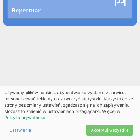
Repertuar
Używamy plików cookies, aby ułatwić korzystanie z serwisu,
personalizować reklamy oraz tworzyć statystyki. Korzystając ze
strony bez zmiany ustawień, zgadzasz się na ich zapisywanie.
Możesz to zmienić w ustawieniach przeglądarki. Więcej w
Polityka prywatności
.
Ustawienia
Akceptuj wszystkie
Powered by Copyright ©
Ekobilet
2026
|
Ustawienia
2026
cookies