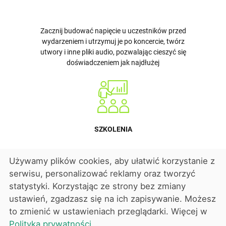
Zacznij budować napięcie u uczestników przed
wydarzeniem i utrzymuj je po koncercie, twórz
utwory i inne pliki audio, pozwalając cieszyć się
doświadczeniem jak najdłużej
SZKOLENIA
Używamy plików cookies, aby ułatwić korzystanie z
Zapewnij klientom podcasty, materiały do szkoleń,
serwisu, personalizować reklamy oraz tworzyć
dostępne w różnych językach bez dodatkowych
kosztów
statystyki. Korzystając ze strony bez zmiany
ustawień, zgadzasz się na ich zapisywanie. Możesz
to zmienić w ustawieniach przeglądarki. Więcej w
Polityka prywatności
.