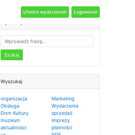
Utwórz wydarzenie!
Logowanie
Wyszukaj
Szukaj
Wyszukaj
organizacja
Marketing
Obsługa
Wydarzenia
Dom Kultury
sprzedaż
muzeum
Imprezy
aktualności
płatności
ux
POS