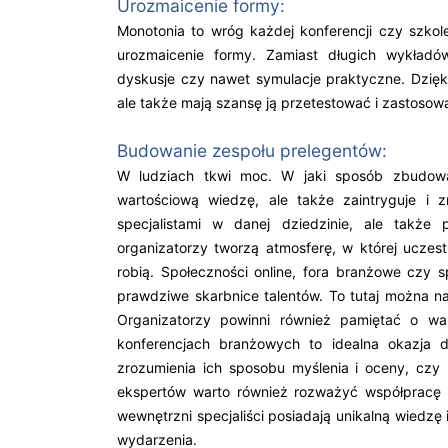
Urozmaicenie formy:
Monotonia to wróg każdej konferencji czy szko
urozmaicenie formy. Zamiast długich wykładó
dyskusje czy nawet symulacje praktyczne. Dzięk
ale także mają szansę ją przetestować i zastosow
Budowanie zespołu prelegentów:
W ludziach tkwi moc. W jaki sposób zbudować
wartościową wiedzę, ale także zaintryguje i 
specjalistami w danej dziedzinie, ale także
organizatorzy tworzą atmosferę, w której uczest
robią. Społeczności online, fora branżowe czy 
prawdziwe skarbnice talentów. To tutaj można na
Organizatorzy powinni również pamiętać o war
konferencjach branżowych to idealna okazja 
zrozumienia ich sposobu myślenia i oceny, czy 
ekspertów warto również rozważyć współpracę z 
wewnętrzni specjaliści posiadają unikalną wiedzę
wydarzenia.