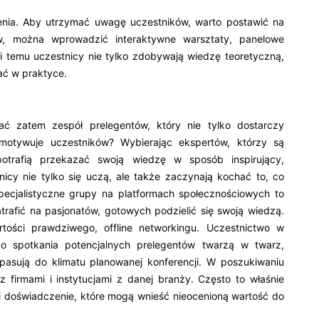
lenia. Aby utrzymać uwagę uczestników, warto postawić na
w, można wprowadzić interaktywne warsztaty, panelowe
i temu uczestnicy nie tylko zdobywają wiedzę teoretyczną,
ać w praktyce.
 zatem zespół prelegentów, który nie tylko dostarczy
zmotywuje uczestników? Wybierając ekspertów, którzy są
 potrafią przekazać swoją wiedzę w sposób inspirujący,
nicy nie tylko się uczą, ale także zaczynają kochać to, co
specjalistyczne grupy na platformach społecznościowych to
trafić na pasjonatów, gotowych podzielić się swoją wiedzą.
tości prawdziwego, offline networkingu. Uczestnictwo w
do spotkania potencjalnych prelegentów twarzą w twarz,
pasują do klimatu planowanej konferencji. W poszukiwaniu
firmami i instytucjami z danej branży. Często to właśnie
 i doświadczenie, które mogą wnieść nieocenioną wartość do