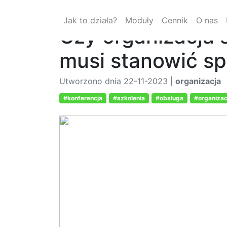
Jak to działa?
Moduły
Cennik
O nas
Czy organizacja s
musi stanowić s
Utworzono dnia 22-11-2023 |
organizacja
#konferencja
#szkolenia
#obsługa
#organizac