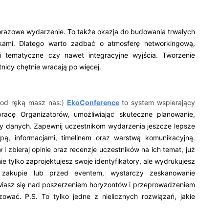
ednorazowe wydarzenie. To także okazja do budowania trwałych
nikami. Dlatego warto zadbać o atmosferę networkingową,
ki tematyczne czy nawet integracyjne wyjścia. Tworzenie
nicy chętnie wracają po więcej.
 pod ręką masz nas:)
EkoConference
to system wspierający
pracę Organizatorów, umożliwiając skuteczne planowanie,
zy danych. Zapewnij uczestnikom wydarzenia jeszcze lepsze
pą, informacjami, timelinem oraz warstwą komunikacyjną.
zbieraj opinie oraz recenzje uczestników na ich temat, już
e tylko zaprojektujesz swoje identyfikatory, ale wydrukujesz
zakupie lub przed eventem, wystarczy zeskanowanie
wiasz się nad poszerzeniem horyzontów i przeprowadzeniem
zować. P.S. To tylko jedne z nielicznych rozwiązań, jakie