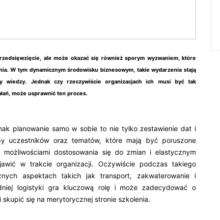
e przedsięwzięcie, ale może okazać się również sporym wyzwaniem, które
nia. W tym dynamicznym środowisku biznesowym, takie wydarzenia stają
 wiedzy. Jednak czy rzeczywiście organizacjach ich musi być tak
łań, może usprawnić ten proces.
ak planowanie samo w sobie to nie tylko zestawienie dat i
upy uczestników oraz tematów, które mają być poruszone
 możliwościami dostosowania się do zmian i elastycznym
awić w trakcie organizacji. Oczywiście podczas takiego
ych aspektach takich jak transport, zakwaterowanie i
dniej logistyki gra kluczową rolę i może zadecydować o
skupić się na merytorycznej stronie szkolenia.