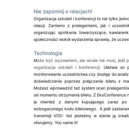
Nie zapomnij o relacjach!
Organizacja szkoleń i konferencji to nie tylko j
relacji. Zarówno z prelegentami, jak i uczest
organizując spotkania towarzyszące, kawiaren
społeczności wokół wydarzenia sprawia, że uczest
Technologia
M
oże być wyzwaniem, ale wcale nie musi, jeśli
organizacje szkoleń i konferencji.
Ułatwia on 
monitorowanie uczestnictwa czy dostęp do anali
doświadczenie poprzez połączenie biletu z ma
Możesz wprowadzić też system ocen prelegentów i 
od momentu otrzymania biletu. Z EkoConference ni
je również z danymi kupującego zaraz po 
wzbogaconego kodu biletowego. A jeśli zastana
transmisji VOD- też jesteśmy w stanie ją zreali
oferujemy. You name it!